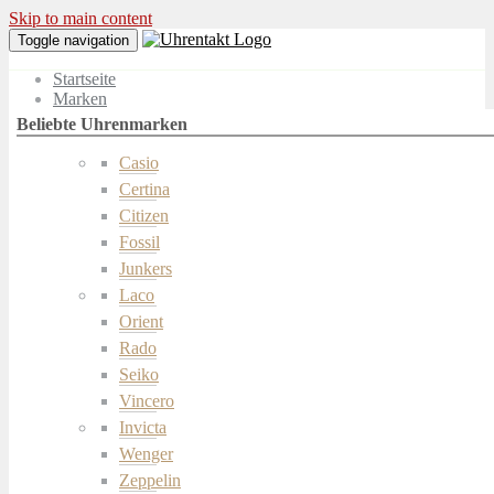
Skip to main content
Toggle navigation
Startseite
Marken
Casio
Certina
Citizen
Fossil
Junkers
Laco
Orient
Rado
Seiko
Vincero
Invicta
Wenger
Zeppelin