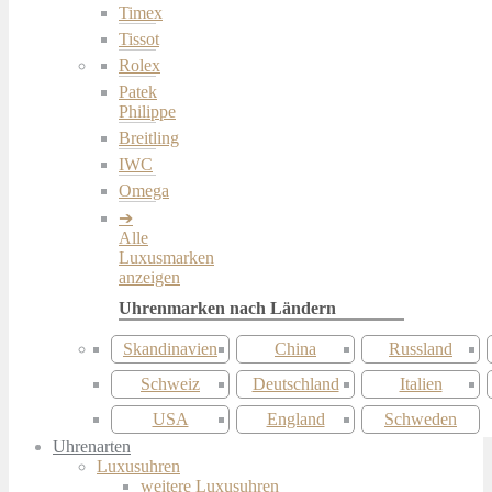
Timex
Tissot
Rolex
Patek
Philippe
Breitling
IWC
Omega
Alle
Luxusmarken
anzeigen
Skandinavien
China
Russland
Schweiz
Deutschland
Italien
USA
England
Schweden
Uhrenarten
Luxusuhren
weitere Luxusuhren