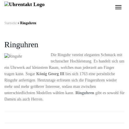
Skip
Toggl
to
naviga
main
content
Startseite
»
Ringuhren
Ringuhren
Die Ringuhr vereint eleganten Schmuck mit
technischer Hochleistung. Es handelt sich um
ein Uhrwerk auf kleinstem Raum, welches man jederzeit am Finger
tragen kann. Sogar
König Georg III
lies sich 1763 eine persönliche
Ringuhr anfertigen. Heutzutage erfreuen sich die Fingeruhren wieder
mehr und mehr größerer Interesse, sodass man zwischen
unterschiedlichsten Modellen wählen kann.
Ringuhren
gibt es sowohl für
Damen als auch Herren.