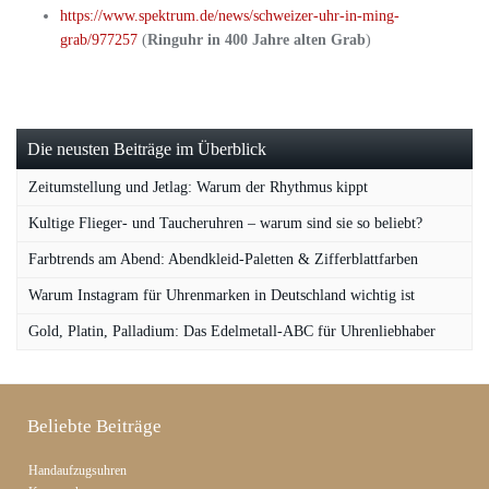
https://www.spektrum.de/news/schweizer-uhr-in-ming-
grab/977257
(
Ringuhr in 400 Jahre alten Grab
)
Die neusten Beiträge im Überblick
Zeitumstellung und Jetlag: Warum der Rhythmus kippt
Kultige Flieger- und Taucheruhren – warum sind sie so beliebt?
Farbtrends am Abend: Abendkleid-Paletten & Zifferblattfarben
Warum Instagram für Uhrenmarken in Deutschland wichtig ist
Gold, Platin, Palladium: Das Edelmetall-ABC für Uhrenliebhaber
Beliebte Beiträge
Handaufzugsuhren