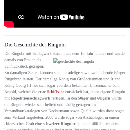
Die Geschichte der Ringuhr
Die Ringuhr mit Schlagwerk stammt aus dem 16. Jahrhundert und wurde
damals von Frauen als
Schmuckstück getragen.
Zu damaligen Zeiten konnten sich nur adelige sowie wohlhabende Bürger
Ringuhren leisten. Der damalige König von Großbritannien und Irland
König Georg III lies sich sogar von dem bekannten Uhrenmacher John
Arnold, welcher die erste
Schiffsuhr
entwickelt hat, einen eigene Ringuhr
mit
Repetitionsschlagwerk
fertigen. In den
50iger
und
60igern
wurde
die Ringuhr wieder sehr beliebt und häufig getragen. In
Versandhauskatalogen von Neckarmann sowie Quelle wurden diese sogar
zum Verkauf angeboten. 2008 wurde sogar von Archäologen in einem
chinesischen Grab eine
schweizer Ringuhr
bei einer 400 Jahren alten