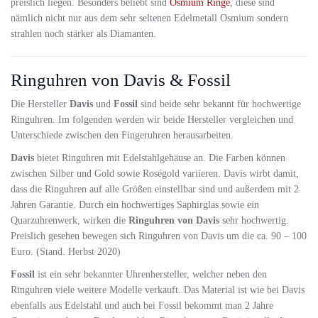
preislich liegen. Besonders beliebt sind
Osmium Ringe
, diese sind
nämlich nicht nur aus dem sehr seltenen Edelmetall Osmium sondern
strahlen noch stärker als Diamanten.
Ringuhren von Davis & Fossil
Die Hersteller
Davis
und
Fossil
sind beide sehr bekannt für hochwertige
Ringuhren. Im folgenden werden wir beide Hersteller vergleichen und
Unterschiede zwischen den Fingeruhren herausarbeiten.
Davis
bietet Ringuhren mit Edelstahlgehäuse an. Die Farben können
zwischen Silber und Gold sowie Roségold variieren. Davis wirbt damit,
dass die Ringuhren auf alle Größen einstellbar sind und außerdem mit 2
Jahren Garantie. Durch ein hochwertiges Saphirglas sowie ein
Quarzuhrenwerk, wirken die
Ringuhren von Davis
sehr hochwertig.
Preislich gesehen bewegen sich Ringuhren von Davis um die ca. 90 – 100
Euro. (Stand. Herbst 2020)
Fossil
ist ein sehr bekannter Uhrenhersteller, welcher neben den
Ringuhren viele weitere Modelle verkauft. Das Material ist wie bei Davis
ebenfalls aus Edelstahl und auch bei
Fossil bekommt man 2 Jahre