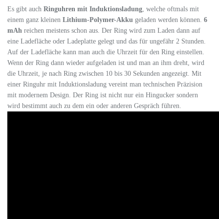
Es gibt auch
Ringuhren mit Induktionsladung
, welche oftmals mit
einem ganz kleinen
Lithium-Polymer-Akku
geladen werden können.
6
mAh
reichen meistens schon aus. Der Ring wird zum Laden dann auf
eine Ladefläche oder Ladeplatte gelegt und das für ungefähr 2 Stunden.
Auf der Ladefläche kann man auch die Uhrzeit für den Ring einstellen.
Wenn der Ring dann wieder aufgeladen ist und man an ihm dreht, wird
die Uhrzeit, je nach Ring zwischen 10 bis 30 Sekunden angezeigt. Mit
einer Ringuhr mit Induktionsladung
vereint man technischen Präzision
mit modernem Design. Der Ring ist nicht nur ein Hingucker sondern
wird bestimmt auch zu dem ein oder anderen Gespräch führen.