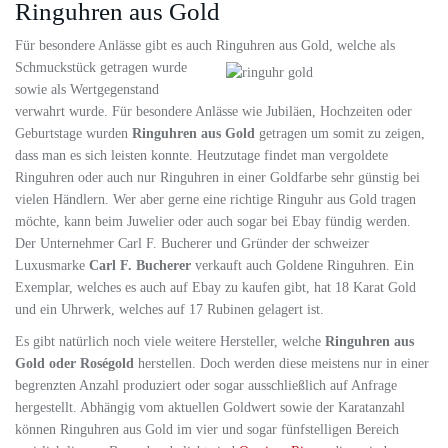
Ringuhren aus Gold
Für besondere Anlässe gibt es auch Ringuhren aus Gold, welche als
Schmuckstück getragen wurde
sowie als Wertgegenstand
verwahrt wurde. Für besondere Anlässe wie Jubiläen, Hochzeiten oder
Geburtstage wurden
Ringuhren aus Gold
getragen um somit zu zeigen,
dass man es sich leisten konnte. Heutzutage findet man vergoldete
Ringuhren oder auch nur Ringuhren in einer Goldfarbe sehr günstig bei
vielen Händlern. Wer aber gerne eine richtige Ringuhr aus Gold tragen
möchte, kann beim Juwelier oder auch sogar bei Ebay fündig werden.
Der Unternehmer Carl F. Bucherer und Gründer der schweizer
Luxusmarke
Carl F. Bucherer
verkauft auch Goldene Ringuhren. Ein
Exemplar, welches es auch auf Ebay zu kaufen gibt, hat 18 Karat Gold
und ein Uhrwerk, welches auf 17 Rubinen gelagert ist.
Es gibt natürlich noch viele weitere Hersteller, welche
Ringuhren aus
Gold oder Roségold
herstellen. Doch werden diese meistens nur in einer
begrenzten Anzahl
produziert oder sogar ausschließlich auf Anfrage
hergestellt. Abhängig vom aktuellen Goldwert sowie der Karatanzahl
können Ringuhren aus Gold im vier und sogar fünfstelligen Bereich