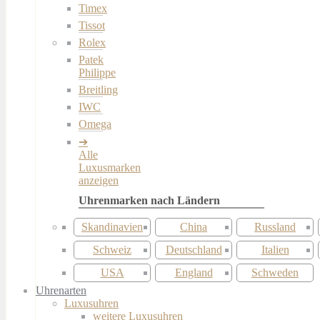
Timex
Tissot
Rolex
Patek
Philippe
Breitling
IWC
Omega
Alle
Luxusmarken
anzeigen
Skandinavien
China
Russland
Schweiz
Deutschland
Italien
USA
England
Schweden
Uhrenarten
Luxusuhren
weitere Luxusuhren