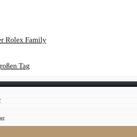
er Rolex Family
großen Tag
?
ber