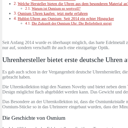
Welche Hersteller bieten die Uhren aus dem besonderen Material an
Warum ist Osmium so wertvoll?
Osmium Uhren kaufen: jetzt mehr erfahren
Hublot-Uhren aus Osmium: Seit 2014 ein echter Hingucker
Die Zukunft der Osmium Uhr: Die Beliebtheit steigt
Seit Anfang 2014 wurde es überhaupt möglich, das harte Edelmetall z
nur auf, sondern verschafft ihr auch eine einzigartige Optik.
Uhrenhersteller bietet erste deutsche Uhren
Es gab auch schon in der Vergangenheit deutsche Uhrenhersteller, di
gebracht haben.
Die Uhrenkollektion trägt den Namen Novelty und bietet neben dem 
Design möglichst flach abgebildet werden kann. Das Gewicht und der
Das Besondere an der Uhrenkollektion ist, dass die Osmiumkristalle n
Osmium-Stücke so in das Uhrinnere eingebaut wurden, dass der Minu
Die Geschichte von Osmium