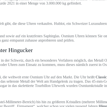
wurde 2021 in einer Menge von 3.000.000 kg gefördert.
Welt gibt, die diese Uhren verkaufen. Hublot, ein Schweizer Luxusuhren
nd sowie auf ein kratzfestes Saphirglas. Osmium Uhren können Sie onli
 ganz entspannt zuhause anprobieren und prüfen.
hter Hingucker
in der Schweiz, durch ein besonderes Verfahren möglich, das Metall 
oder Uhren zum Einsatz zu kommen, muss dieses nämlich zuerst in Osm
4, die weltweit erste Osmium Uhr auf den Markt. Die Uhr heißt
Classi
das seltenste Metall der Welt am Handgelenk zu tragen. Das 45-mm-G
gar in das skelettierte Tourbillon Uhrwerk wurden Osmiumkristalle inte
-Millimeter-Bereich) bis hin zu größeren Kristallen (mehrere Millimeter
r Begriff „Firmament“, welcher schon vor vielen tausend Jahren
Himm