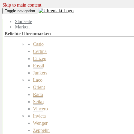
Skip to main content
Toggle navigation
Startseite
Marken
Casio
Certina
Citizen
Fossil
Junkers
Laco
Orient
Rado
Seiko
Vincero
Invicta
Wenger
Zeppelin