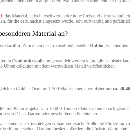
ischen Chemiker, in aufgelöstem Platin als Rückstand entdeckt. Anfa
ch
das Material, jedoch erschwerten der hohe Preis und die umständlic
n, für die es zunächst eingesetzt wurde, sehr aufwendig und gefährli
besonderen Material an?
 verkaufen
. Zum einen der Luxusuhrenhersteller
Hublot
, welcher bere
hren in
Osmiumkristalle
umgewandelt werden kann, gibt es bisher kau
e Uhrenkollektion mit dem wertvollsten Metall veröffentlichen.
gleich zu Gold ist Osmium 1.500 Mal seltener, aber bisher nur
ca. 30-4
ftet mit Platin abgebaut. In 10.000 Tonnen Platinerz finden sich gera
Form von Disks, Barren oder geschnittenen Kleinteilen.
as einen sehr kostspieligen Abbau verursacht. Sollte die Förderung vo
r Verfügung stehen. Osmium besitzt außerdem die höchste Wertdichte.