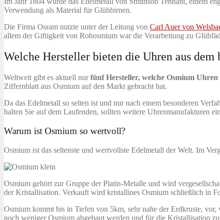
Im Jahr 1804 wurde das Edelmetall von Smithson Tennant, einem engl
Verwendung als Material für Glühbirnen.
Die Firma Osram nutzte unter der Leitung von
Carl Auer von Welsba
allem der Giftigkeit von Rohosmium war die Verarbeitung zu Glühfäde
Welche Hersteller bieten die Uhren aus dem 
Weltweit gibt es aktuell nur
fünf Hersteller, welche Osmium Uhren
Ziffernblatt aus Osmium auf den Markt gebracht hat.
Da das Edelmetall so selten ist und nur nach einem besonderen Verfa
halten Sie auf dem Laufenden, sollten weitere Uhrenmanufakturen ein
Warum ist Osmium so wertvoll?
Osmium ist das seltenste und wertvollste Edelmetall der Welt. Im Ver
Osmium gehört zur Gruppe der Platin-Metalle und wird vergesellscha
der Kristallisation. Verkauft wird kristallines Osmium schließlich in 
Osmium kommt bis in Tiefen von 5km, sehr nahe der Erdkruste, vor, w
noch weniger Osmium abgebaut werden und für die Kristallisation zu