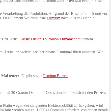
ng des 20 Jahrhunderts fand Osmium zum ersten Mal eine praktische
he Verarbeitung die Produktion. Aufgrund der Beschaffenheit und vor
ch. Das Element Wolfram löste
Osmium
nach kurzer Zeit ab.“
its 2014 die
Classic Fusion Tourbillon Firmament
mit einem
m Hersteller, welche darüber hinaus Osmium-Uhren anbieten. Wir
0 Mal teurer
. Es gibt sogar
Osmium Barren
.
de einmal 30 Gramm Osmium. Dieses durchläuft zunächst den Prozess
n Platin wegen der steigenden Elektromobilität zurückgehen, wird
 Im Jahr werden nur ca. 1.000kg Osmium gefördert, von denen gerade