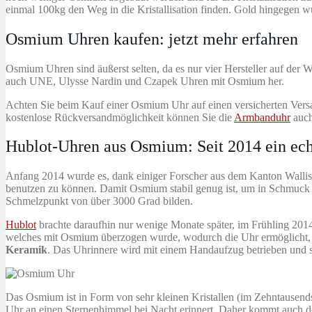
einmal 100kg den Weg in die Kristallisation finden. Gold hingegen 
Osmium Uhren kaufen: jetzt mehr erfahren
Osmium Uhren sind äußerst selten, da es nur vier Hersteller auf der 
auch UNE, Ulysse Nardin und Czapek Uhren mit Osmium her.
Achten Sie beim Kauf einer Osmium Uhr auf einen versicherten Versa
kostenlose Rückversandmöglichkeit können Sie die
Armbanduhr
auch
Hublot-Uhren aus Osmium: Seit 2014 ein ec
Anfang 2014 wurde es, dank einiger Forscher aus dem Kanton Wallis 
benutzen zu können. Damit Osmium stabil genug ist, um in Schmuck 
Schmelzpunkt von über 3000 Grad bilden.
Hublot
brachte daraufhin nur wenige Monate später, im Frühling 201
welches mit Osmium überzogen wurde, wodurch die Uhr ermöglicht, 
Keramik
. Das Uhrinnere wird mit einem Handaufzug betrieben und so
Das Osmium ist in Form von sehr kleinen Kristallen (im Zehntausendstel
Uhr an einen Sternenhimmel bei Nacht erinnert. Daher kommt auch de