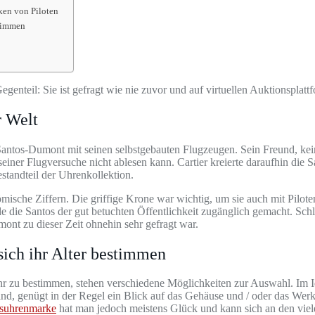
ken von Piloten
stimmen
enteil: Sie ist gefragt wie nie zuvor und auf virtuellen Auktionsplatt
r Welt
 Santos-Dumont mit seinen selbstgebauten Flugzeugen. Sein Freund, kein
r Flugversuche nicht ablesen kann. Cartier kreierte daraufhin die San
estandteil der Uhrenkollektion.
ömische Ziffern. Die griffige Krone war wichtig, um sie auch mit Pilot
 die Santos der gut betuchten Öffentlichkeit zugänglich gemacht. Schli
mont zu dieser Zeit ohnehin sehr gefragt war.
sich ihr Alter bestimmen
r zu bestimmen, stehen verschiedene Möglichkeiten zur Auswahl. Im Id
sind, genügt in der Regel ein Blick auf das Gehäuse und / oder das W
suhrenmarke
hat man jedoch meistens Glück und kann sich an den viel