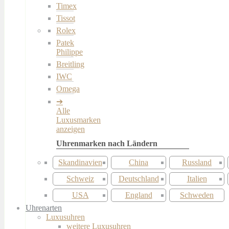
Timex
Tissot
Rolex
Patek
Philippe
Breitling
IWC
Omega
Alle
Luxusmarken
anzeigen
Skandinavien
China
Russland
Schweiz
Deutschland
Italien
USA
England
Schweden
Uhrenarten
Luxusuhren
weitere Luxusuhren