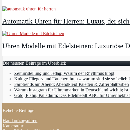
Automatik Uhren für Herren: Luxus, der sich 
Uhren Modelle mit Edelsteinen: Luxuriöse D
Die neusten Beiträge im Überblick
Zeitumstellung und Jetlag: Warum der Rhythmus kippt
Kultige Flieger- und Taucheruhren – warum sind sie so beliebt
Farbtrends am Abend: Abendkleid-Paletten & Zifferblattfarben
Warum Instagram für Uhrenmarken in Deutschland wichtig ist
Gold, Platin, Palladium: Das Edelmetall-ABC für Uhrenliebha
Beliebte Beiträge
Handaufzugsuhren
Kamerauhr