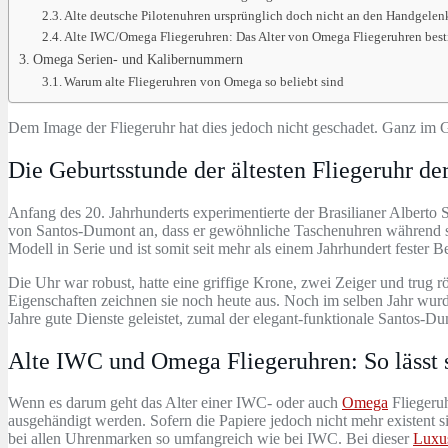
Alte deutsche Pilotenuhren ursprünglich doch nicht an den Handgelen
Alte IWC/Omega Fliegeruhren: Das Alter von Omega Fliegeruhren be
Omega Serien- und Kalibernummern
Warum alte Fliegeruhren von Omega so beliebt sind
Dem Image der Fliegeruhr hat dies jedoch nicht geschadet. Ganz im Geg
Die Geburtsstunde der ältesten Fliegeruhr de
Anfang des 20. Jahrhunderts experimentierte der Brasilianer Alberto
von Santos-Dumont an, dass er gewöhnliche Taschenuhren während seine
Modell in Serie und ist somit seit mehr als einem Jahrhundert fester B
Die Uhr war robust, hatte eine griffige Krone, zwei Zeiger und trug r
Eigenschaften zeichnen sie noch heute aus. Noch im selben Jahr wurde
Jahre gute Dienste geleistet, zumal der elegant-funktionale Santos-Du
Alte IWC und Omega Fliegeruhren: So lässt 
Wenn es darum geht das Alter einer IWC- oder auch
Omega
Fliegeruh
ausgehändigt werden. Sofern die Papiere jedoch nicht mehr existent 
bei allen Uhrenmarken so umfangreich wie bei IWC. Bei dieser
Luxu