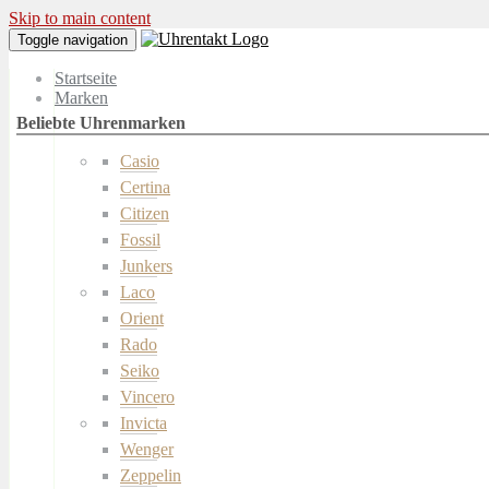
Skip to main content
Toggle navigation
Startseite
Marken
Casio
Certina
Citizen
Fossil
Junkers
Laco
Orient
Rado
Seiko
Vincero
Invicta
Wenger
Zeppelin